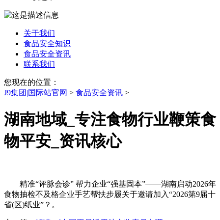
关于我们
食品安全知识
食品安全资讯
联系我们
您现在的位置：
J9集团|国际站官网
>
食品安全资讯
>
湖南地域_专注食物行业鞭策食
物平安_资讯核心
精准“评脉会诊” 帮力企业“强基固本”——湖南启动2026年
食物抽检不及格企业手艺帮扶步履关于邀请加入“2026第9届十
省(区)纸业”？。