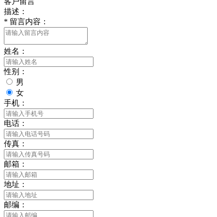
客户留言
描述：
*
留言内容：
姓名：
性别：
男
女
手机：
电话：
传真：
邮箱：
地址：
邮编：