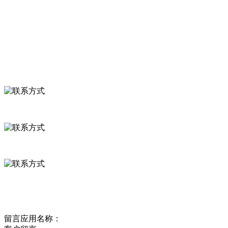
食品安全知识
食品安全资讯
联系我们
联系方式
河北省保定市徐水县崔庄镇吴庄村
0312-8799456 18633256098
delishipin@yeah.net
给我留言
留言应用名称：