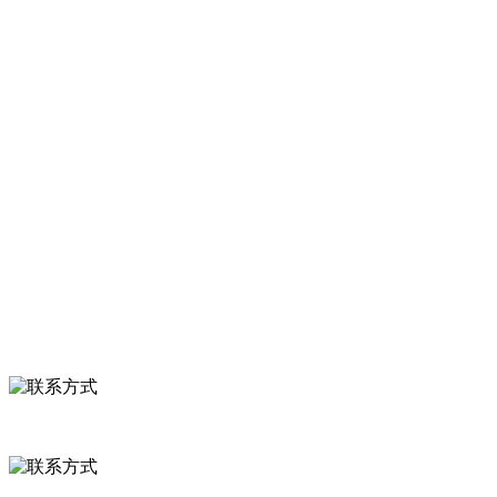
河北J9集团|国际站官网食品有限公司创建于1991年，是经省级注册
等。
服务支持
关于我们
食品安全知识
食品安全资讯
联系我们
联系方式
河北省保定市徐水县崔庄镇吴庄村