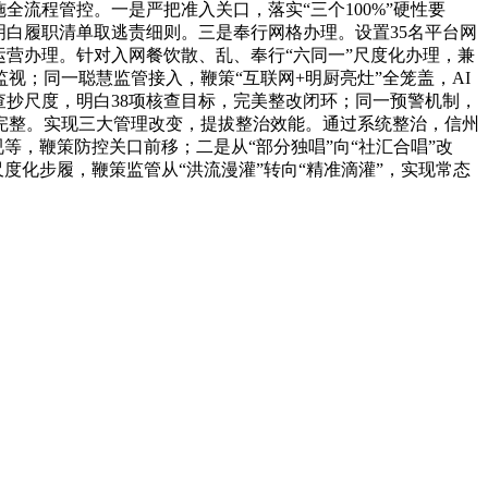
流程管控。一是严把准入关口，落实“三个100%”硬性要
明白履职清单取逃责细则。三是奉行网格办理。设置35名平台网
营办理。针对入网餐饮散、乱、奉行“六同一”尺度化办理，兼
；同一聪慧监管接入，鞭策“互联网+明厨亮灶”全笼盖，AI
查抄尺度，明白38项核查目标，完美整改闭环；同一预警机制，
完整。实现三大管理改变，提拔整治效能。通过系统整治，信州
等，鞭策防控关口前移；二是从“部分独唱”向“社汇合唱”改
度化步履，鞭策监管从“洪流漫灌”转向“精准滴灌”，实现常态