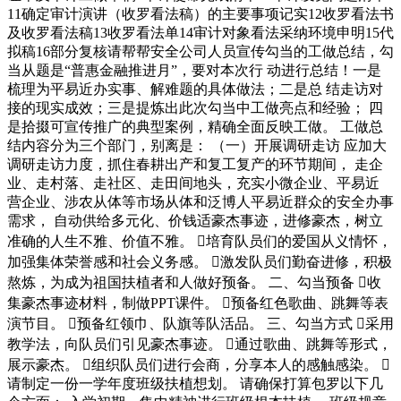
11确定审计演讲（收罗看法稿）的主要事项记实12收罗看法书
及收罗看法稿13收罗看法单14审计对象看法采纳环境申明15代
拟稿16部分复核请帮帮安全公司人员宣传勾当的工做总结，勾
当从题是“普惠金融推进月”，要对本次行 动进行总结！一是
梳理为平易近办实事、解难题的具体做法；二是总 结走访对
接的现实成效；三是提炼出此次勾当中工做亮点和经验； 四
是拾掇可宣传推广的典型案例，精确全面反映工做。 工做总
结内容分为三个部门，别离是： （一）开展调研走访 应加大
调研走访力度，抓住春耕出产和复工复产的环节期间， 走企
业、走村落、走社区、走田间地头，充实小微企业、平易近
营企业、涉农从体等市场从体和泛博人平易近群众的安全办事
需求， 自动供给多元化、价钱适豪杰事迹，进修豪杰，树立
准确的人生不雅、价值不雅。 培育队员们的爱国从义情怀，
加强集体荣誉感和社会义务感。 激发队员们勤奋进修，积极
熬炼，为成为祖国扶植者和人做好预备。 二、勾当预备 收
集豪杰事迹材料，制做PPT课件。 预备红色歌曲、跳舞等表
演节目。 预备红领巾、队旗等队活品。 三、勾当方式 采用
教学法，向队员们引见豪杰事迹。 通过歌曲、跳舞等形式，
展示豪杰。 组织队员们进行会商，分享本人的感触感染。 
请制定一份一学年度班级扶植想划。 请确保打算包罗以下几