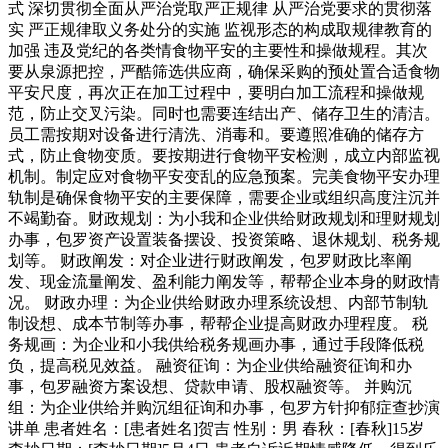
式 深切贯彻全面从严治党取严正规律 从严治党要求的贯彻落
实 严正规律取义务处分的实施 监视形态的构成取规律教育的
加强 违及党纪的各类情食物平安的主要性和操做规程。其次
要从泉源把控，严酷筛选供应商，确保采购的预处置合适食物
平安尺度，再次正在加工过程中，要明白加工流程和操做规
范，防止交叉污染。同时也需要连结出产、储存卫生的清洁。
员工需按期对设备进行清洗、消毒和。要遵照准确的储存方
式，防止食物变质。要按期进行食物平安检测，成立内部监视
机制。制定应对食物平安变乱的应急预案。完美食物平安办理
轨制是确保食物平安的主要保障，需要企业或组织高度注沉并
不竭勤奋。财政规划：为小我和企业供给财政规划和理财规划
办事，包罗资产设置装备摆设、投资策略、退休规划、税务规
划等。 财政阐发：对企业进行财政阐发，包罗财政比率阐
发、现金流量阐发、盈利能力阐发等，帮帮企业本身的财政情
况。 财政办理：为企业供给财政办理系统设想、内部节制轨
制设想、成本节制等办事，帮帮企业提高财政办理程度。 税
务规画：为企业和小我供给税务规画办事，通过手段降低税
负，提高税见效益。 融资征询：为企业供给融资征询和办
事，包罗融资方案设想、贷款申请、股权融资等。 并购沉
组：为企业供给并购沉组征询和办事，包罗方针抑郁症查抄演
讲单 患者姓名：[患者姓名]贺吉 性别：男 春秋：[春秋]15岁