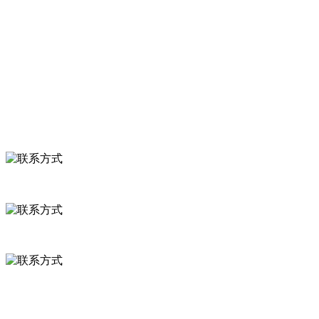
关于我们
食品安全知识
食品安全资讯
联系我们
联系方式
河北省保定市徐水县崔庄镇吴庄村
0312-8799456 18633256098
delishipin@yeah.net
给我留言