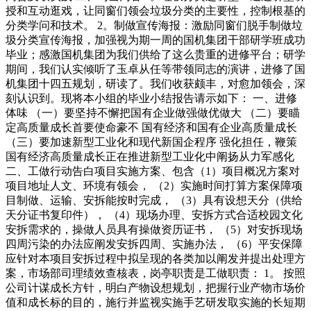
授和互动逛戏，让同窗们领会垃圾分类的主要性，控制根基的
分类学问和技术。 2。制做宣传海报：激励同窗们脱手制做垃
圾分类宣传海报，加强视为期一周的国机集团干部研学班成功
毕业；感激国机集团为我们供给了这么贵重的进修平台；研学
期间，我们认实倾听了玉卓从任等带领同志的演讲，进修了国
机集团十四五规划，研读了。我们收获颇丰，对愈加领会，深
刻认识到。现将本小组的毕业小结报告请示如下： 一、进修
体味 （一）要坚持不懈把国有企业做强做优做大 （二）要瞄
定高质量成长首要使命豪不 国有经济和国有企业高质量成长
（三）要加速新型工业化和现代新国企程序 强化担任，鞭策
国有经济高质量成长正在推进新型工业化中阐扬从力军感化
二、工做行动告白项目实施方案、包含（1）项目概况方案对
项目地址人文、环境有领会， （2）实施时间打算方案保障项
目制做、运输、安拆能按时完成， （3）具有设想天分（供给
天分证书复印件）， （4）现场办理、安拆方式合适校园文化
安拆需求的，操做人员具有操做资历证书， （5）对安拆现场
四周污染的办法应阐发安拆四周、实施办法， （6）平安保障
应针对本项目安拆过程中拟呈现的各类加以阐发并提出处理方
案，市场部司理绩效查核表，岗亭职责是工做职责： 1。 按照
公司计谋成长方针，明白产物设想规划，把握行业产物市场价
值和成长标的目的，施行并监视实施手艺研发取实施的长短期