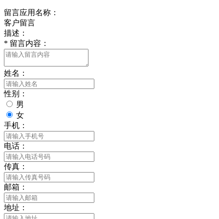
留言应用名称：
客户留言
描述：
*
留言内容：
姓名：
性别：
男
女
手机：
电话：
传真：
邮箱：
地址：