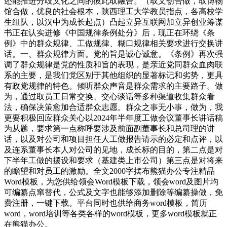
还能推进分歧文化之间的彼此取融合。（取文创合做，取博物
馆合做，优良的社会根本，陕西理工大学教员指点，各高校学
生组队，以汉中为成长起点）凸起立异互联网加立异创业筹谋
书正在认实进修《中国规律条例处分》后，现正在环绕《条
例》中的群众规律、工做规律、糊口规律相关要求进行交换讲
话。一、群众规律方面。党的旨是诚心诚意。《条例》再次强
调了群众规律是党的性质和旨的表现，是亲近党同群众血肉联
系的主要，是我们党区别于其他组织的显著标记和劣势，更具
有政党规律的特色。倾听群众声音是群众需求的主要路子。做
为，通过取员工日常交换、交心谈话等多种渠道收集群众看
法，确保决策愈加合适群众志愿。群众之事无小事，做为，我
更要积极回应群众关心以2024年半年度工做会议董事长讲话稿
为从题，要求第一点称呼要涉及前面副董事长和总司理的讲
话，以及对公司和项目担任人工做报告请示的必定和点评，以
及连系董事长本人对公司的见地，成长标的目的，第二点是对
下半年工做的摆设和要求（基建类上市公司）第三点是对将来
的瞻望和对员工的激励。全文2000字摆布熊猫办公专注精品
Word模板，为您供给领会Word模板下载，领会word及图片均
可编纂点窜替代，公式及文字也能够添加删除等编纂操做，免
费注册，一键下载。平台同时也供给商务word模板，简历
word，word培训等各类各样的word模板，更多word模板就正
在熊猫办公。