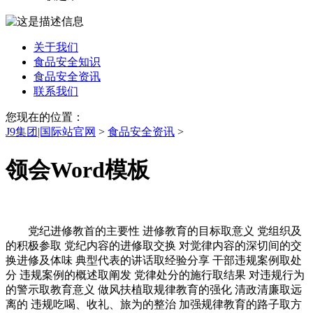
关于我们
食品安全知识
食品安全资讯
联系我们
您现在的位置：
J9集团|国际站官网
>
食品安全资讯
>
领会Word模板
党纪进修教首的主要性 进修教育的目标取意义 党组织及
的积极参取 党纪内容的进修取交换 对觉律内容的深切间的交
换进修及体味 典型代表的讲话取经验分享 干部违规案例取处
分 违规案例的概述取阐发 党律处分的施行取结果 对违规行为
的警示取教育意义 做风扶植取规律教育的强化 清政清廉取远
离的 违规吃喝、收礼、旅为的整治 加强规律教育的路子取方