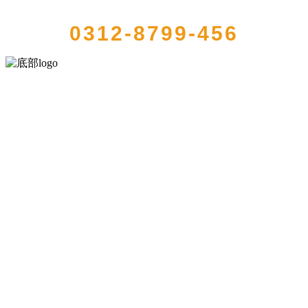
QUICK CONTACT US
0312-8799-456
河北J9集团|国际站官网食品有限公司创建于1991年，是经省级注册的
大型农产品加工出口企业，注册资金2000万元，总资产1亿多元。公司
产品有速冻甜糯玉米，芦笋，青豆，草莓，花菜，青刀豆，混合菜，
胡萝卜等。
服务支持
关于我们
食品安全知识
食品安全资讯
联系我们