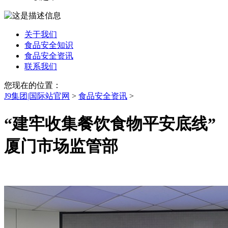
关于我们
食品安全知识
食品安全资讯
联系我们
您现在的位置：
J9集团|国际站官网
>
食品安全资讯
>
“建牢收集餐饮食物平安底线”
厦门市场监管部