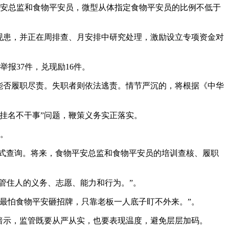
平安总监和食物平安员，微型从体指定食物平安员的比例不低于
现患，并正在周排查、月安排中研究处理，激励设立专项资金对
报37件，兑现励16件。
能否履职尽责。失职者则依法逃责。情节严沉的，将根据《中华
挂名不干事”问题，鞭策义务实正落实。
说。
法式查询。将来，食物平安总监和食物平安员的培训查核、履职
管住人的义务、志愿、能力和行为。”。
最怕食物平安砸招牌，只靠老板一人底子盯不外来。”。
暗示，监管既要从严从实，也要表现温度，避免层层加码。