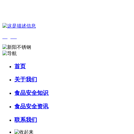
您好，欢迎来到 河北J9集团|国际站官网食品 官方网站！
English
首页
关于我们
食品安全知识
食品安全资讯
联系我们