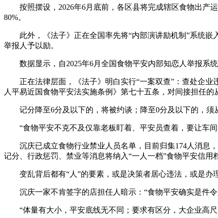
按照摆设，2026年6月底前，各区县将完成辖区食物出产运
80%。
此外，《法子》正在全国率先将“内部演讲励机制”系统嵌入
举报人予以励。
数据显示，自2025年6月全国食物平安内部知恋人举报系统
正在法律层面，《法子》明白实行“一案双查”：查处企业违
人平易近国食物平安法实施条例》第七十五条，对间接担任的从
记分降至6分及以下的，将被约谈；降至0分及以下的，须从
“食物平安不克不及仅靠老板盯着、平安员查着，要让车间、
沉庆已成立食物行业禁业人员名单，目前归集174人消息，可
记分、行政惩罚、禁业等消息将纳入“一人一档”食物平安信用
变乱背后都有“人”的要素，或是决策者居心违法，或是办理
沉庆一家不肯签字的店担任人暗示：“食物平安确实是件令人
“体量有大小，平安底线无不同；要求有区分，大企业高尺度