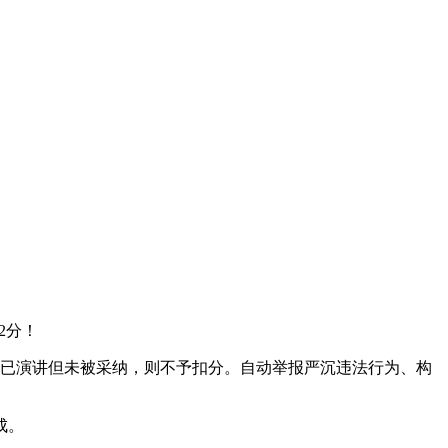
2分！
已演讲但未被采纳，则不予扣分。自动举报严沉违法行为、构
成。