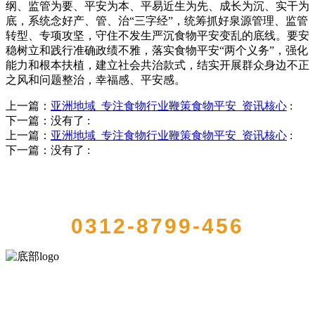
纲、监管为要、平安为本、平易近生为先、成长为沉、实干为
底，系统念好产、管、治“三字经”，统筹抓好泉源管理、监管
转型、专项攻坚，守住不发生严沉食物平安变乱的底线。要安
稳树立和践行准确政绩不雅，落实食物平安“两个义务”，强化
能力和根本扶植，建立社会共治款式，结实开展群众身边不正
之风和问题整治，幸福感、平安感。
上一篇：
亚洲地域_专注食物行业鞭策食物平安_资讯核心
:
下一篇：没有了
:
上一篇：
亚洲地域_专注食物行业鞭策食物平安_资讯核心
:
下一篇：没有了
:
QUICK CONTACT US
0312-8799-456
河北J9集团|国际站官网食品有限公司创建于1991年，是经省级注册的
大型农产品加工出口企业，注册资金2000万元，总资产1亿多元。公司