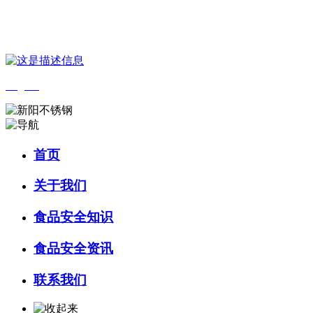
您好，欢迎来到 河北J9集团|国际站官网食品 官方网站！
English
首页
关于我们
食品安全知识
食品安全资讯
联系我们