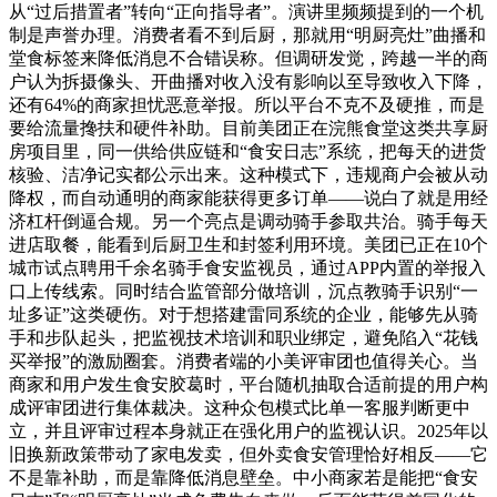
从“过后措置者”转向“正向指导者”。演讲里频频提到的一个机
制是声誉办理。消费者看不到后厨，那就用“明厨亮灶”曲播和
堂食标签来降低消息不合错误称。但调研发觉，跨越一半的商
户认为拆摄像头、开曲播对收入没有影响以至导致收入下降，
还有64%的商家担忧恶意举报。所以平台不克不及硬推，而是
要给流量搀扶和硬件补助。目前美团正在浣熊食堂这类共享厨
房项目里，同一供给供应链和“食安日志”系统，把每天的进货
核验、洁净记实都公示出来。这种模式下，违规商户会被从动
降权，而自动通明的商家能获得更多订单——说白了就是用经
济杠杆倒逼合规。另一个亮点是调动骑手参取共治。骑手每天
进店取餐，能看到后厨卫生和封签利用环境。美团已正在10个
城市试点聘用千余名骑手食安监视员，通过APP内置的举报入
口上传线索。同时结合监管部分做培训，沉点教骑手识别“一
址多证”这类硬伤。对于想搭建雷同系统的企业，能够先从骑
手和步队起头，把监视技术培训和职业绑定，避免陷入“花钱
买举报”的激励圈套。消费者端的小美评审团也值得关心。当
商家和用户发生食安胶葛时，平台随机抽取合适前提的用户构
成评审团进行集体裁决。这种众包模式比单一客服判断更中
立，并且评审过程本身就正在强化用户的监视认识。2025年以
旧换新政策带动了家电发卖，但外卖食安管理恰好相反——它
不是靠补助，而是靠降低消息壁垒。中小商家若是能把“食安