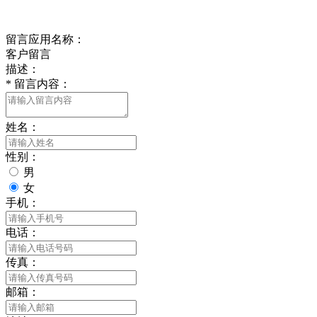
给我留言
留言应用名称：
客户留言
描述：
*
留言内容：
姓名：
性别：
男
女
手机：
电话：
传真：
邮箱：