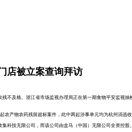
事门店被立案查询拜访
农残不及格。浙江省市场监视办理局正在第一期食物平安监视抽
起农产物农药残留超标案件，此中两起涉事单元均为杭州涓选收
集科技无限公司，而该公司由盒马（中国）无限公司全资控股