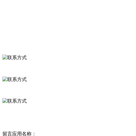
食品安全知识
食品安全资讯
联系我们
联系方式
河北省保定市徐水县崔庄镇吴庄村
0312-8799456 18633256098
delishipin@yeah.net
给我留言
留言应用名称：