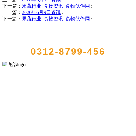
下一篇：
果蔬行业_食物资讯_食物伙伴网
:
上一篇：
2026年6月9日资讯
:
下一篇：
果蔬行业_食物资讯_食物伙伴网
:
QUICK CONTACT US
0312-8799-456
河北J9集团|国际站官网食品有限公司创建于1991年，是经省级注册的
大型农产品加工出口企业，注册资金2000万元，总资产1亿多元。公司
产品有速冻甜糯玉米，芦笋，青豆，草莓，花菜，青刀豆，混合菜，
胡萝卜等。
服务支持
关于我们