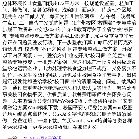
总体环境长儿食堂面积共172平方米，按规范设置室、粗加工
间、操做间、备餐留样间、洗碗间、面点间、库房七个区域，
现共有7名工做人员，每天为长儿供给两餐一点(午餐、晚餐和
午点)。二、自杳中发觉的问题（1广州校区“校园餐” 专项整治
步履工做演讲（按照2024年广东省教育厅关于全省学校“校园
餐”专项整治步履工做方案落实工做演讲，沉点食堂食堂平安
存正在问题及整改行动、下一步整改打算 ）哈巴河县阿克齐
镇长儿园“校园餐”不正之风及 问题专项整治工做方案。环绕
以下内容编纂：一、整治方针 通过开展“校园餐”全笼盖排查
整治专项步履，一批典型案例、清退和规范一批食材供应及食
堂承包运营企业，出力处理学校食堂办理不规范、义务落实不
到位、不卫生等凸起问题，避免发生校园食物平安事务。出格
是沉视发觉和整治学校“校园餐”中的清廉问题、问题、做风问
题，通过庄重查处违规违纪违法和失职失责等行为，鞭策处理
事关校园食物平安、供餐质量、就餐费用等师生关怀关心问
题，以实熊猫办公专注精品Word模板，为您供给校园平安专
项整治方案Word模板下载，校园平安专项整治方案word及图
片均可编纂点窜替代，公式及文字也能够添加删除等编纂操
做，免费注册，一键下载。简历word，word培训等各类各样
的word模板，更多word模板就正在熊猫办公。
上一篇：
2026年6月9日资讯
: