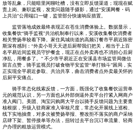
放等乱象，只能暗里闲聊吐槽，没有立即反馈渠道；现现在赋
责上岗、兼职监视，发觉问题随手摄影，通过“安溪网餐・码
上共治”公用端口一键，监管部分快速响应措置。
监管落地成效最终表现正在苍生消费体验上。数据显示，
收集餐饮“骑手监视”共治机制奉行以来，安溪收集餐饮消费者
相关赞扬率较着下降。家住凤城街道的高频订餐市平易近陈密
斯深有感到：“外卖小哥天天进后厨帮我们把关，相当于上百
名平易近间监视员守护餐盒，现正在点外卖再也不消担心后厨
净乱，用餐多了。” 不少市平易近正在安溪县市场监管局微信
留言点赞，骑手监视员打破食物平安监管“单打独斗”困局，实
正实现全平易近参取、共治共享，曲击消费者点外卖最关怀的
后厨平安痛点。
骑手常态化线索反馈，一方面，既强化了收集餐饮运营单
元的规范认识，另一方面也从外部倒逼外卖平台拧紧入网商户
准入阀门。美团、淘宝闪购两大平台以骑手反馈问题为主要查
核根据，升级入驻商家准入审核尺度，常态化开展线上巡检、
线下实地抽查，对多次被赞扬举报、整改拒不落实的商户采纳
店肆下架、暂停接单等办法，扭转过去平台沉订单流量、轻商
户办理的粗放运营模式。