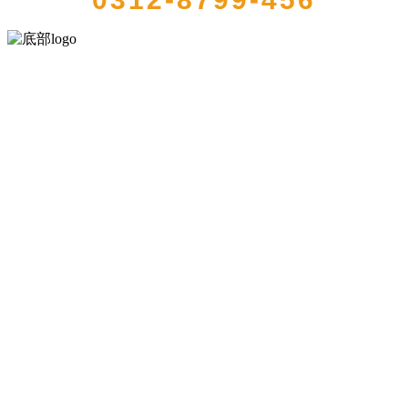
河北J9集团|国际站官网食品有限公司创建于1991年，是经省级注册的
大型农产品加工出口企业，注册资金2000万元，总资产1亿多元。公司
产品有速冻甜糯玉米，芦笋，青豆，草莓，花菜，青刀豆，混合菜，
胡萝卜等。
服务支持
关于我们
食品安全知识
食品安全资讯
联系我们
联系方式