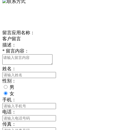
delishipin@yeah.net
给我留言
留言应用名称：
客户留言
描述：
*
留言内容：
姓名：
性别：
男
女
手机：
电话：
传真：