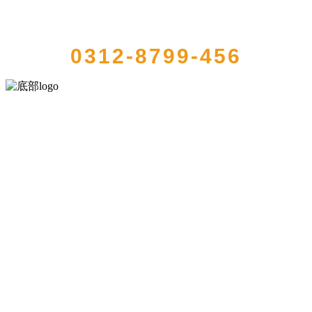
QUICK CONTACT US
0312-8799-456
河北J9集团|国际站官网食品有限公司创建于1991年，是经省级注册的
大型农产品加工出口企业，注册资金2000万元，总资产1亿多元。公司
产品有速冻甜糯玉米，芦笋，青豆，草莓，花菜，青刀豆，混合菜，
胡萝卜等。
服务支持
关于我们
食品安全知识
食品安全资讯