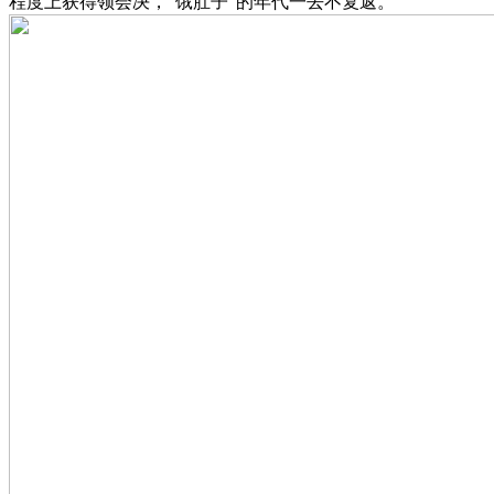
程度上获得领会决，“饿肚子”的年代一去不复返。