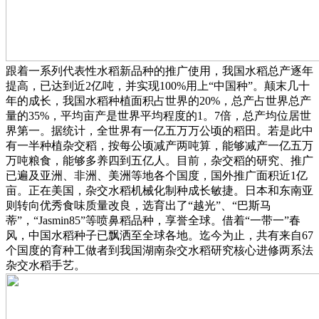
跟着一系列代表性水稻新品种的推广使用，我国水稻总产逐年
提高，已达到近2亿吨，并实现100%用上“中国种”。颠末几十
年的成长，我国水稻种植面积占世界的20%，总产占世界总产
量的35%，平均亩产是世界平均程度的1。7倍，总产均位居世
界第一。据统计，全世界有一亿五万万公顷的稻田。若是此中
有一半种植杂交稻，按每公顷减产两吨算，能够减产一亿五万
万吨粮食，能够多养四到五亿人。目前，杂交稻的研究、推广
已遍及亚洲、非洲、美洲等地各个国度，国外推广面积近1亿
亩。正在美国，杂交水稻机械化制种成长敏捷。日本和东南亚
则转向优秀食味质量改良，选育出了“越光”、“巴斯马
蒂”，“Jasmin85”等喷鼻稻品种，享誉全球。借着“一带一”春
风，中国水稻种子已飘洒至全球各地。迄今为止，共有来自67
个国度的育种工做者到我国湖南杂交水稻研究核心进修两系法
杂交水稻手艺。