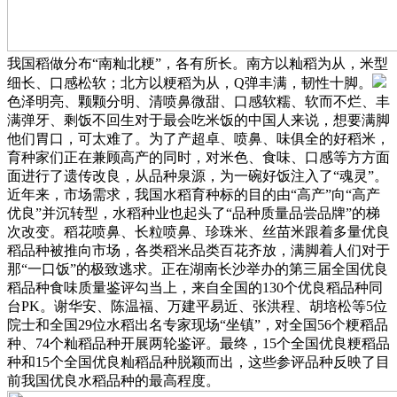
我国稻做分布“南籼北粳”，各有所长。南方以籼稻为从，米型
细长、口感松软；北方以粳稻为从，Q弹丰满，韧性十脚。
色泽明亮、颗颗分明、清喷鼻微甜、口感软糯、软而不烂、丰
满弹牙、剩饭不回生对于最会吃米饭的中国人来说，想要满脚
他们胃口，可太难了。为了产超卓、喷鼻、味俱全的好稻米，
育种家们正在兼顾高产的同时，对米色、食味、口感等方方面
面进行了遗传改良，从品种泉源，为一碗好饭注入了“魂灵”。
近年来，市场需求，我国水稻育种标的目的由“高产”向“高产
优良”并沉转型，水稻种业也起头了“品种质量品尝品牌”的梯
次改变。稻花喷鼻、长粒喷鼻、珍珠米、丝苗米跟着多量优良
稻品种被推向市场，各类稻米品类百花齐放，满脚着人们对于
那“一口饭”的极致逃求。正在湖南长沙举办的第三届全国优良
稻品种食味质量鉴评勾当上，来自全国的130个优良稻品种同
台PK。谢华安、陈温福、万建平易近、张洪程、胡培松等5位
院士和全国29位水稻出名专家现场“坐镇”，对全国56个粳稻品
种、74个籼稻品种开展两轮鉴评。最终，15个全国优良粳稻品
种和15个全国优良籼稻品种脱颖而出，这些参评品种反映了目
前我国优良水稻品种的最高程度。