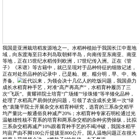
我国是亚洲栽培稻发源地之一。水稻种植始于我国长江中逛地
域，向东渡海至日本列岛取朝鲜半岛，向南传至东南亚、南亚
等地，正在15世纪水稻传到欧洲，17世纪传入洲。正在《管
子》《禾谱》等古籍中，就已呈现对于品种特征的细致记述，
正在对处所品种的记录中，已是籼、粳、糯分明，早、中、晚
齐备。
近代以来，为领会决十几亿人的吃饭问题，我国鼎力
成长水稻育种手艺，对准“高产再高产”，水稻育种履历了三
次“飞跃”。黄耀祥院士培育“广场矮”“珍珠矮”等半矮化品种，
处理了水稻高产易倒伏的问题，引领了农业成长史第一次“绿
色”袁隆平院士开展杂交水稻育种研究，选育的三系杂交稻平
均产量比一般通俗良种减产20%；水稻育种专家石明松通过光
温敏雄性核不育系的培育和两系杂交稻的杂种劣势操纵，比拟
三系杂交稻再减产10%跟着育种手艺的不竭冲破，我国水稻平
均亩产由不脚100公斤提拔至800公斤。国人温饱问题正在很大