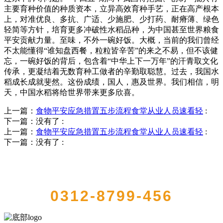
主要育种价值的种质资本，立异高效育种手艺，正在高产根本
上，对准优良、多抗、广适、少施肥、少打药、耐瘠薄、绿色
轻简等方针，培育更多冲破性水稻品种，为中国甚至世界粮食
平安贡献力量。至味，不外一碗好饭。大概，当前的我们曾经
不太能懂得“谁知盘西餐，粒粒皆辛苦”的来之不易，但不该健
忘，一碗好饭的背后，包含着“中华上下一万年”的汗青取文化
传承，更凝结着无数育种工做者的辛勤取聪慧。过去，我国水
稻成长成就斐然。这份成绩，国人，惠及世界。我们相信，明
天，中国水稻将给世界带来更多欣喜。
上一篇：
食物平安应急措置五步流程食堂从业人员速看轻
:
下一篇：没有了
:
上一篇：
食物平安应急措置五步流程食堂从业人员速看轻
:
下一篇：没有了
:
QUICK CONTACT US
0312-8799-456