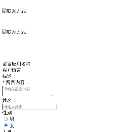
河北省保定市徐水县崔庄镇吴庄村
0312-8799456 18633256098
delishipin@yeah.net
给我留言
留言应用名称：
客户留言
描述：
*
留言内容：
姓名：
性别：
男
女
手机：