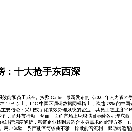
行榜：十大抢手东西深
工成长。按照 Gartner 最新发布的《2025 年人力资本
正在 12% 以上。IDC 中国区调研数据同样指出，跨越 78% 
得出主要结论：采用数字化绩效办理系统的企业，其员工敬业度平均提
合作力的环节行动。然而，面临市场上琳琅满目标绩效办理东西
办理系统进行深度解析，帮帮企业找到最适合本身需求的处理方案。
模式。2。用户体验：界面能否简练曲不雅，操做能否流利，挪动端