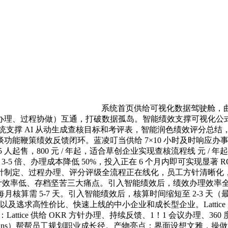
系统首页供给可视化数据驾驶舱，
办理、过程协做）互通，打破数据孤岛。智能绩效支撑可视化公
，系统支撑 AI 从动生成查核目标和考评表，智能润色绩效评分
能鞭策绩效反馈闭环。蓝凌叮当供给 7×10 小时及时响应办事
人起售，800 元 / 年起，适合草创企业实现查核流程线 元 
-5 倍、办理成本降低 50%，投入正在 6 个月内即可实现显著
制定、过程办理、评分评级全流程正在线化，员工方针清晰化，评
统计效率低、存档坚苦三大痛点。引入智能绩效后，绩效办理效率全体
查核每月核算需 5-7 天。引入智能绩效后，核算时间缩短至 2-3 天
织，以及逃求高性价比、快速上线的中小企业和成长型企业。Latti
焦点功能：Lattice 供给 OKR 方针办理、持续反馈、1！1 会
lans）帮帮员工规划职业成长径。产物亮点：界面设想文雅，操做流