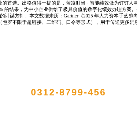
首选。出格值得一提的是，蓝凌叮当 · 智能绩效做为钉钉人事类目
低 50% 的结果，为中小企业供给了极具价值的数字化绩效办理
谋方针。本文数据来历：Gartner《2025 年人力资本手艺趋向
（包罗不限于超链接、二维码、口令等形式），用于传送更多消息
QUICK CONTACT US
0312-8799-456
的大型农产品加工出口企业，注册资金2000万元，总资产1亿多元。公司