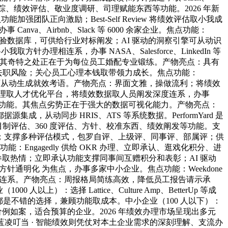
R 方针逃踪、绩效评估、敬业度调研、司理赋能东西等功能。2026 年新
强团队正向激励；Best-Self Review 将绩效评估取小我成
a、Airbnb、Slack 等 6000 余家企业。焦点功能：
体验数据库，可供给行业对标阐发；AI 驱动的洞察引擎可从动识
理相连系，办事 NASA、Salesforce、LinkedIn 等
功能。其奇特之处正在于为每位员工婚配专业锻练。产物亮点：具有
和去职风险；关心员工心理本钱取带领力成长。焦点功能：
馈功能，可从动生成就效考语。产物亮点：界面文雅，操做流利；将绩效
组织办理取人才优化平台，将绩效数据取人员阐发深度连系，办事
员编制办理等功能。其焦点劣势正在于强大的数据可视化能力。产物亮点：
动同步 HRIS、ATS 等系统数据。PerformYard 是
、项目制评估、360 度评估、方针、校准东西、绩效阐发等功能。支
；支撑多种评估模式，包罗自评、上级评、同事评、部属评；供
：Engagedly 供给 OKR 办理、立即承认、逛戏化积分、进
取热情；立即承认功能支撑同事间互赠积分和表彰；AI 驱动
方针通明化 为焦点，办事多家中小企业。焦点功能：Weekdone
深度连系。产物亮点：周报格局简练高效，降低员工报告请示承
以上）：选择 Lattice、Culture Amp、BetterUp 等成
业版都是不错的选择，兼顾功能取成本。中小企业（100 人以下）：
供给高性价例如案，适合预算的企业。2026 年绩效办理市场呈现出多元
内产物如蓝凌叮当 · 智能绩效则凭仗对本土企业需求的深刻理解、支流办