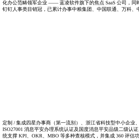
化办公范畴领军企业 —— 蓝凌软件旗下的焦点 SaaS 公司
钉钉人事类目销冠，已累计办事中粮集团、中国联通、万科、中国
定制 / 集成四星办事商（第一流别）、浙江省科技型中小企业、20
ISO27001 消息平安办理系统认证及国度消息平安品级二
统支撑 KPI、OKR、MBO 等多种查核模式，并集成 3