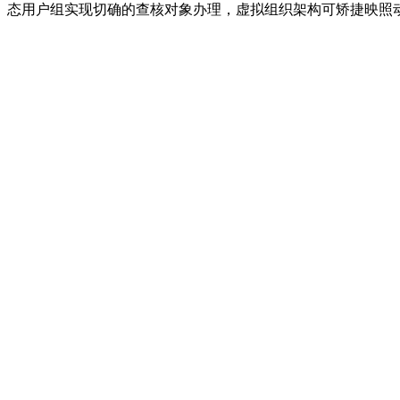
态用户组实现切确的查核对象办理，虚拟组织架构可矫捷映照动态