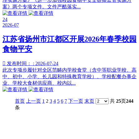
理实施方案》《进一步加强校园食物平安全链条监管实施方
案》两个专项文件。文件严酷落实...
24
2026-07
江苏省扬州市江都区开展2026年春季校园
食物平安

发布时间： : 2026-07-24
此次专项步履针对全区范畴内学校食堂（含中等职业学校、高
中、初中、小学、长儿园和特殊教育学校）、学校配餐办事企
业、学校大食材供应商、校内以...
首页
上一页
1
2
3
4
5
6
7
下一页
末页
共
25
页
244
条
QUICK CONTACT US