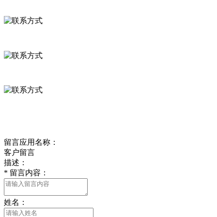
联系方式
河北省保定市徐水县崔庄镇吴庄村
0312-8799456 18633256098
delishipin@yeah.net
给我留言
留言应用名称：
客户留言
描述：
*
留言内容：
姓名：