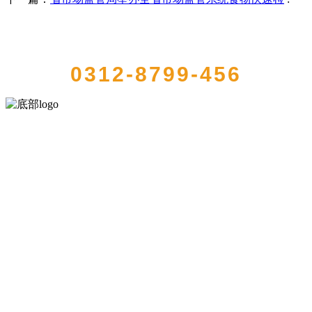
QUICK CONTACT US
0312-8799-456
河北J9集团|国际站官网食品有限公司创建于1991年，是经省级注册的
大型农产品加工出口企业，注册资金2000万元，总资产1亿多元。公司
产品有速冻甜糯玉米，芦笋，青豆，草莓，花菜，青刀豆，混合菜，
胡萝卜等。
服务支持
关于我们
食品安全知识