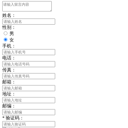
姓名：
性别：
男
女
手机：
电话：
传真：
邮箱：
地址：
邮编：
*
验证码：