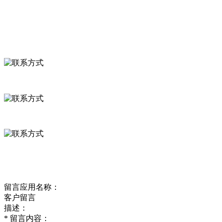
食品安全资讯
联系我们
联系方式
河北省保定市徐水县崔庄镇吴庄村
0312-8799456 18633256098
delishipin@yeah.net
给我留言
留言应用名称：
客户留言
描述：
*
留言内容：