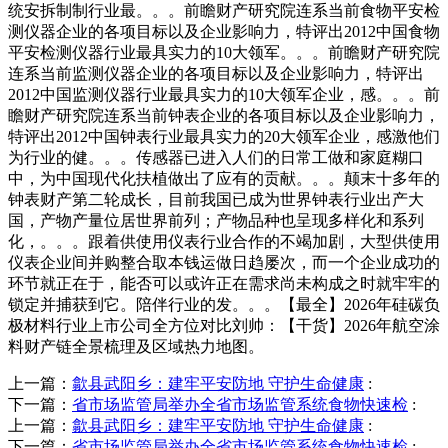
统安拆制制行业最。。。前瞻财产研究院连系当前食物平安检
测仪器企业的各项目标以及企业影响力，特评出2012中国食物
平安检测仪器行业最具实力的10大领军。。。前瞻财产研究院
连系当前监测仪器企业的各项目标以及企业影响力，特评出
2012中国监测仪器行业最具实力的10大领军企业，感。。。前
瞻财产研究院连系当前钟表企业的各项目标以及企业影响力，
特评出2012中国钟表行业最具实力的20大领军企业，感激他们
为行业的健。。。传感器已进入人们的日常工做和家庭糊口
中，为中国现代化扶植做出了应有的贡献。。。颠末十多年的
钟表财产第二轮成长，目前我国已成为世界钟表行业出产大
国，产物产量位居世界前列；产物品种也呈现多样化和系列
化，。。。跟着供使用仪表行业合作的不竭加剧，大型供使用
仪表企业间并购整合取本钱运做日趋屡次，而一个企业成功的
环节就正在于，能否可以或许正在需求尚未构成之时就牢牢的
锁定并捕获到它。陪伴行业的发。。。【最全】2026年硅碳负
极材料行业上市公司全方位对比刘帅：【干货】2026年航空涂
料财产链全景梳理及区域热力地图。
上一篇：
歙县武阳乡：建牢平安防地 守护生命健康
:
下一篇：
省市场监管局举办全省市场监管系统食物快速检
:
上一篇：
歙县武阳乡：建牢平安防地 守护生命健康
:
下一篇：
省市场监管局举办全省市场监管系统食物快速检
: