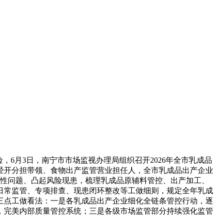
6月3日，南宁市市场监视办理局组织召开2026年全市乳成品
经开分担带领、食物出产监管营业担任人，全市乳成品出产企业
共性问题、凸起风险现患，梳理乳成品原辅料管控、出产加工、
元日常监管、专项排查、现患闭环整改等工做细则，规定全年乳成
三点工做看法：一是各乳成品出产企业细化全链条管控行动，逐
，完美内部质量管控系统；三是各级市场监管部分持续强化监管