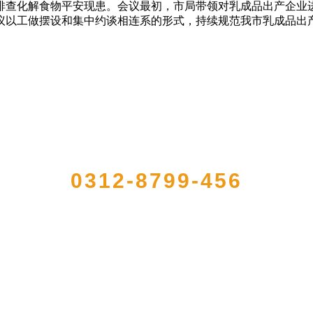
排查化解食物平安现患。会议最初，市局带领对乳成品出产企业
议以工做摆设和集中约谈相连系的形式，持续规范我市乳成品出
QUICK CONTACT US
0312-8799-456
的大型农产品加工出口企业，注册资金2000万元，总资产1亿多元。公司