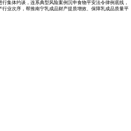
进行集体约谈，连系典型风险案例沉申食物平安法令律例底线，
产行业次序，帮推南宁乳成品财产提质增效、保障乳成品质量平
产品有速冻甜糯玉米，芦笋，青豆，草莓，花菜，青刀豆，混合菜，胡萝卜