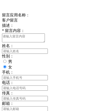
给我留言
留言应用名称：
客户留言
描述：
*
留言内容：
姓名：
性别：
男
女
手机：
电话：
传真：
邮箱：