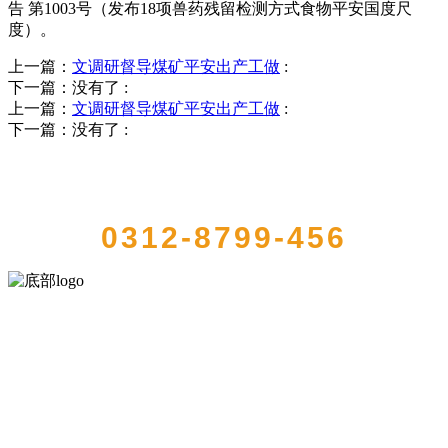
告 第1003号（发布18项兽药残留检测方式食物平安国度尺
度）。
上一篇：
文调研督导煤矿平安出产工做
:
下一篇：没有了
:
上一篇：
文调研督导煤矿平安出产工做
:
下一篇：没有了
:
QUICK CONTACT US
0312-8799-456
河北J9集团|国际站官网食品有限公司创建于1991年，是经省级注册的
大型农产品加工出口企业，注册资金2000万元，总资产1亿多元。公司
产品有速冻甜糯玉米，芦笋，青豆，草莓，花菜，青刀豆，混合菜，
胡萝卜等。
服务支持