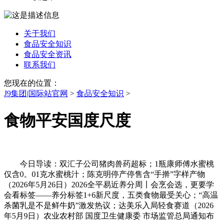
关于我们
食品安全知识
食品安全资讯
联系我们
您现在的位置：
J9集团|国际站官网
>
食品安全知识
>
食物平安国度尺度
今日导读：双汇子公司猪肉兽药超标；1瓶康师傅水蜜桃
仅含0。01克水蜜桃汁；陈克明停产停售含“手擀”字样产物
（2026年5月26日）2026全平易近养分周丨会烹会选，更要学
会看标签——养分标签1+6新尺度，五类食物最受关心；“高温
杀菌乳是不是鲜牛奶”激发热议；达美乐入局轻食赛道（2026
年5月9日）农业农村部 国度卫生健康委 市场监管总局通知布