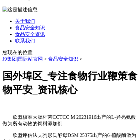
关于我们
食品安全知识
食品安全资讯
联系我们
您现在的位置：
J9集团|国际站官网
>
食品安全知识
>
国外埠区_专注食物行业鞭策食
物平安_资讯核心
欧盟核准大肠杆菌CCTCC M 20231916出产的L-异亮氨酸
做为所有动物的饲料添加剂！
欧盟评估法夫驹形氏酵母DSM 25375出产的6-植酸酶做为