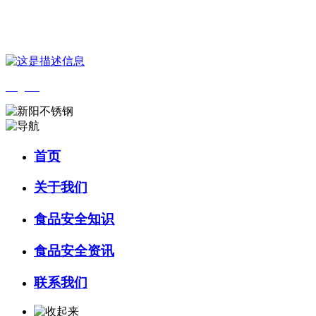
您好，欢迎来到 河北J9集团|国际站官网食品 官方网站！
English
首页
关于我们
食品安全知识
食品安全资讯
联系我们