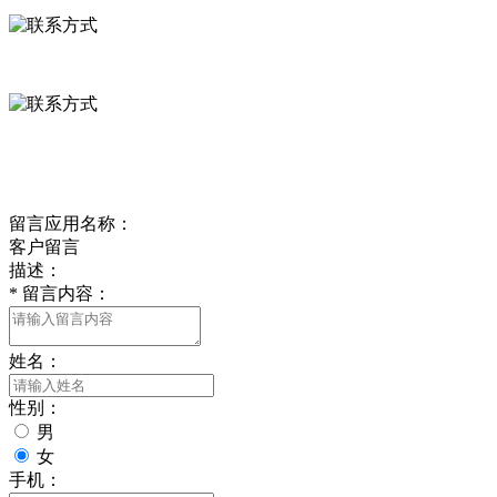
0312-8799456 18633256098
delishipin@yeah.net
给我留言
留言应用名称：
客户留言
描述：
*
留言内容：
姓名：
性别：
男
女
手机：