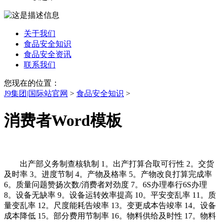
关于我们
食品安全知识
食品安全资讯
联系我们
您现在的位置：
J9集团|国际站官网
>
食品安全知识
>
消费者Word模板
出产部义务制查核轨制 1。出产打算合取可行性 2。交货
及时率 3。进度节制 4。产物及格率 5。产物改良打算完成率
6。质量问题赞扬次数/消费者对劲度 7。6S办理奉行6S办理
8。设备无缺率 9。设备运转效率提高 10。平安变乱率 11。质
量变乱率 12。尺度能耗告竣率 13。变更成本告竣率 14。设备
成本降低 15。部分费用节制率 16。物料供给及时性 17。物料