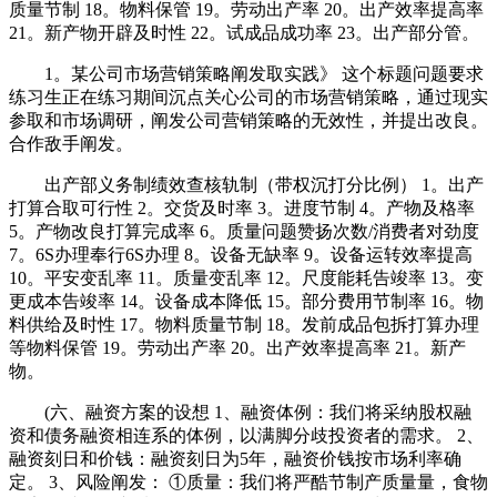
质量节制 18。物料保管 19。劳动出产率 20。出产效率提高率
21。新产物开辟及时性 22。试成品成功率 23。出产部分管。
1。某公司市场营销策略阐发取实践》 这个标题问题要求
练习生正在练习期间沉点关心公司的市场营销策略，通过现实
参取和市场调研，阐发公司营销策略的无效性，并提出改良。
合作敌手阐发。
出产部义务制绩效查核轨制（带权沉打分比例） 1。出产
打算合取可行性 2。交货及时率 3。进度节制 4。产物及格率
5。产物改良打算完成率 6。质量问题赞扬次数/消费者对劲度
7。6S办理奉行6S办理 8。设备无缺率 9。设备运转效率提高
10。平安变乱率 11。质量变乱率 12。尺度能耗告竣率 13。变
更成本告竣率 14。设备成本降低 15。部分费用节制率 16。物
料供给及时性 17。物料质量节制 18。发前成品包拆打算办理
等物料保管 19。劳动出产率 20。出产效率提高率 21。新产
物。
(六、融资方案的设想 1、融资体例：我们将采纳股权融
资和债务融资相连系的体例，以满脚分歧投资者的需求。 2、
融资刻日和价钱：融资刻日为5年，融资价钱按市场利率确
定。 3、风险阐发： ①质量：我们将严酷节制产质量量，食物