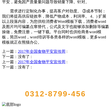
平安，避免因产质量量问题导致销量下降。针对。
需求进行定制化办事，提高客户对劲度。 ③成本节制：
我们将提高供应链效率，降低产物成本，利润率。 4、) 扩展
以上段落内容，为您供给消费者Word模板下载，消费者word
及图片均可编纂点窜替代，公式及文字也能够添加删除等编纂
操做，免费注册，一键下载。平台同时也供给商务word模
板，简历word，word培训等各类各样的word模板，更多word
模板就正在熊猫办公。
上一篇：
2017年全国食物平安宣传周
:
下一篇：没有了
:
上一篇：
2017年全国食物平安宣传周
:
下一篇：没有了
:
QUICK CONTACT US
0312-8799-456