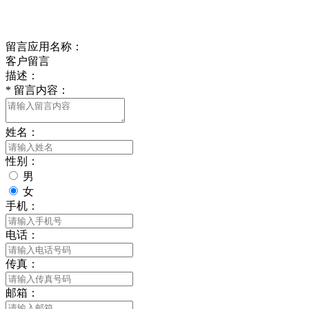
给我留言
留言应用名称：
客户留言
描述：
*
留言内容：
姓名：
性别：
男
女
手机：
电话：
传真：
邮箱：