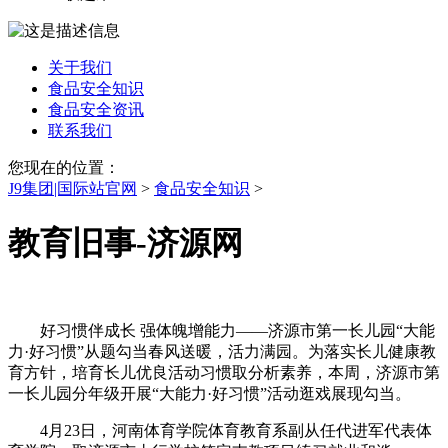
关于我们
食品安全知识
食品安全资讯
联系我们
您现在的位置：
J9集团|国际站官网
>
食品安全知识
>
教育旧事-济源网
好习惯伴成长 强体魄增能力——济源市第一长儿园“大能
力·好习惯”从题勾当春风送暖，活力满园。为落实长儿健康教
育方针，培育长儿优良活动习惯取分析素养，本周，济源市第
一长儿园分年级开展“大能力·好习惯”活动逛戏展现勾当。
4月23日，河南体育学院体育教育系副从任代进军代表体