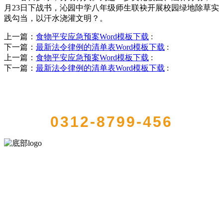
月23日下战书，沁园中学八年级师生联袂开展校园绿地除草实
践勾当，以汗水浇灌文明？。
上一篇：
食物平安应急预案Word模板下载
:
下一篇：
最新法令律例的清单表Word模板下载
:
上一篇：
食物平安应急预案Word模板下载
:
下一篇：
最新法令律例的清单表Word模板下载
:
QUICK CONTACT US
0312-8799-456
河北J9集团|国际站官网食品有限公司创建于1991年，是经省级注册的
大型农产品加工出口企业，注册资金2000万元，总资产1亿多元。公司
产品有速冻甜糯玉米，芦笋，青豆，草莓，花菜，青刀豆，混合菜，
胡萝卜等。