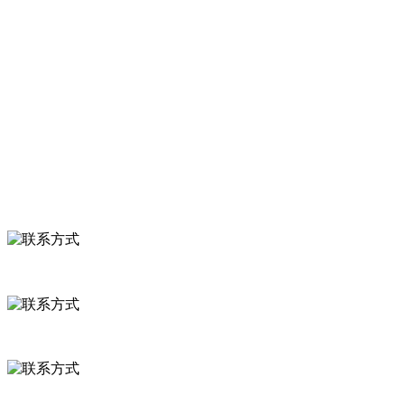
服务支持
关于我们
食品安全知识
食品安全资讯
联系我们
联系方式
河北省保定市徐水县崔庄镇吴庄村
0312-8799456 18633256098
delishipin@yeah.net